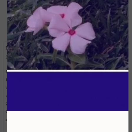
Bekijken
Bekijken
Bevordert de doorbloeding en zorgt voor spieren en
gewrichten.
De Fresh Gel bevordert de doorbloeding. De
bloedcirculatie zorgt ervoor dat zuurstof in spieren
en gewrichten gebracht wordt en dat afvalstoffen
worden afgevoerd. Een betere doorbloeding kan
zorgen voor een pijn verlichtend gevoel. Fresh Gel
zorgt tevens voor het behoud van een sterke
vaatwand en soepelere gewrichten.