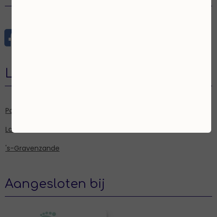
Locaties
Poeldijk
Loosduinen
's-Gravenzande
Aangesloten bij