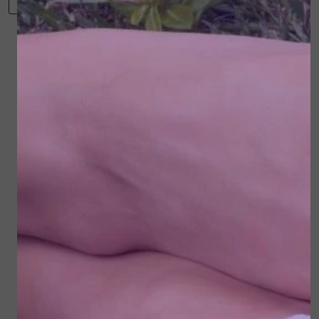
Toevoegen aan winkelwagen
zorgt tevens voor het behoud van een sterke
vaatwand en soepelere gewrichten.
Winkelwagen
Verder winkelen
Fresh gel kan gebruikt worden bij het dragen van
elastische kousen!
Gerelateerde
Te gebruiken bij:
producten
Bevordering van de doorbloeding
Zware of vermoeide benen
Stramme of stijve spieren
Koude verkleurde voeten
Branderige of vermoeide voeten
Behoud van een sterke vaatwand
Soepele gewrichten
Verzorging van spieren na fysieke inspanning
Verzorging van zwaarbelaste spieren
Voor een soepeler gevoel na lang zitten