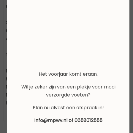
Belangrijke ingredienten:
Camphor
Hamamelis
Arnica Montana.
Toepassing:
Breng tweemaal daags de Fresh gel aan op het
Het voorjaar komt eraan.
hele gebied.
Wil je zeker zijn van een plekje voor mooi
Bijvoorbeeld elleboog; smeer de hele arm in.
verzorgde voeten?
Bij vermoeide of stijve spieren om de 4 uur
toepassen
Plan nu alvast een afspraak in!
info@mpwv.nl of 0658012555