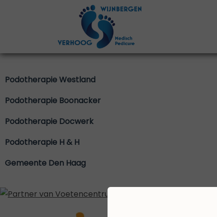
Podotherapie Westland
Podotherapie Boonacker
Podotherapie Docwerk
Podotherapie H & H
Gemeente Den Haag