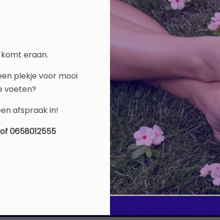
 komt eraan.
 een plekje voor mooi
e voeten?
een afspraak in!
of 0658012555