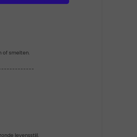
 of smelten.
-------------
nde levensstijl.