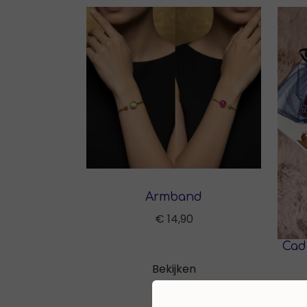
aan elkaar kleven of smelten.
-------------------------------------
---------------------------
• Forever Immune Gummy is niet geschikt v
• Buiten bereik van jonge kinderen beware
• De aanbevolen dagelijkse hoeveelheid nie
• Een voedingssupplement is geen vervang
Armband
evenwichtige voeding en gezonde levenssti
€ 14,90
Gebruik:
Cade
• Neem dagelijks 2 gummies en kauw goed.
Bekijken
Ingrediënten lijst