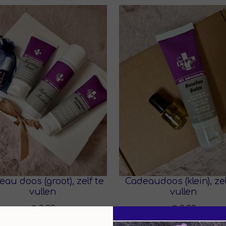
---------------------------------
oor kinderen jonger dan 18 jaar.
n.
t overschrijden.
ing voor een gevarieerde
jl.
au doos (groot), zelf te
Cadeaudoos (klein), zel
vullen
vullen
€ 0,00
€ 0,00