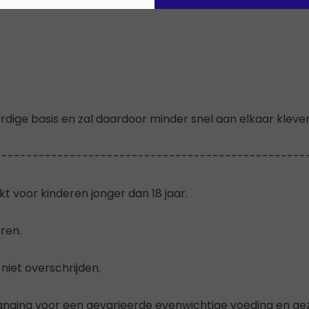
ige basis en zal daardoor minder snel aan elkaar kleven
--------------------------------------------------
 voor kinderen jonger dan 18 jaar.
ren.
niet overschrijden.
nging voor een gevarieerde evenwichtige voeding en gezo