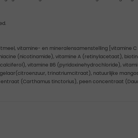
ed.
tmeel, vitamine- en mineralensamenstelling [vitamine C (
niacine (nicotinamide), vitamine A (retinylacetaat), biotin
lciferol), vitamine B6 (pyridoxinehydrochloride), vitamin
elaar(citroenzuur, trinatriumcitraat), natuurlijke mang
ncentraat (Carthamus tinctorius), peen concentraat (Dau