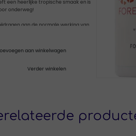
t een heerlijke tropische smaak en is
voor onderweg!
e bijdragen aan de normale werking van
og meer vitamines!
 tabletten moeilijk doorslikken of
oevoegen aan winkelwagen
Verder winkelen
erelateerde product
e basis en zal daardoor minder snel