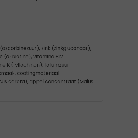
ascorbinezuur), zink (zinkgluconaat),
e (d-biotine), vitamine B12
e K (fyllochinon), foliumzuur
osmaak, coatingmateriaal
cus carota), appel concentraat (Malus