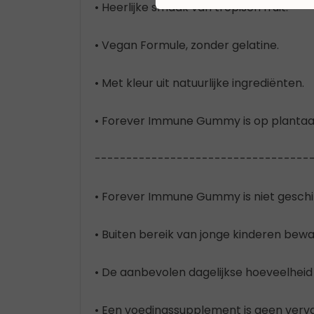
• Heerlijke smaak van tropisch fruit.
• Vegan Formule, zonder gelatine.
• Met kleur uit natuurlijke ingrediënten.
• Forever Immune Gummy is op plantaard
----------------------------------
• Forever Immune Gummy is niet geschikt
• Buiten bereik van jonge kinderen bewa
• De aanbevolen dagelijkse hoeveelheid 
• Een voedingssupplement is geen verva