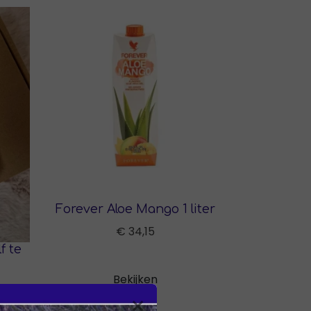
Forever Aloe Mango 1 liter
€ 34,15
f te
Bekijken
×