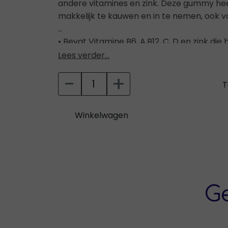
andere vitamines en zink. Deze gummy heef
makkelijk te kauwen en in te nemen, ook 
• Bevat Vitamine B6, A,B12, C, D en zink di
het immuunsysteem en bevat daarnaast n
Lees verder...
-
+
• Makkelijk te consumeren voor mensen die
T
ouderen.
Winkelwagen
• Handige verpakking om mee te nemen
• Heerlijke smaak van tropisch fruit.
• Vegan Formule, zonder gelatine.
G
• Met kleur uit natuurlijke ingrediënten.
• Forever Immune Gummy is op plantaardig