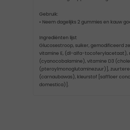
Gebruik:
• Neem dagelijks 2 gummies en kauw go
Ingrediënten lijst
Glucosestroop, suiker, gemodificeerd ze
vitamine E, (dl-alfa-tocoferylacetaat), 
(cyanocobalamine), vitamine D3 (choleca
(pteroylmonoglutaminezuur)], zuurtereg
(carnaubawas), kleurstof [saffloer co
domestica)].